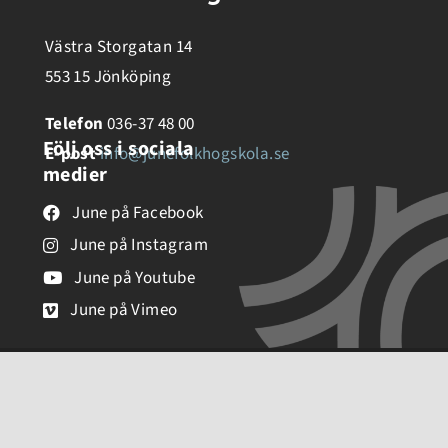
Västra Storgatan 14
553 15 Jönköping
Telefon
036-37 48 00
Följ oss i sociala
E-post
info@junefolkhogskola.se
medier
June på Facebook
June på Instagram
June på Youtube
June på Vimeo
© 2026
June Folkhögskola | Skapad av
LOFT