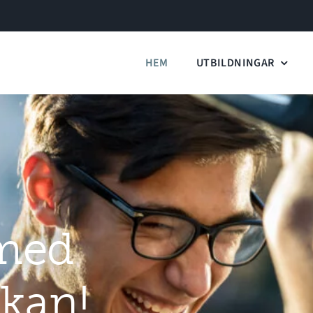
HEM
UTBILDNINGAR
med
kan!