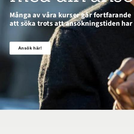
Många av våra kurser går fortfarande
att söka trots att ansökningstiden har 
Ansök här!