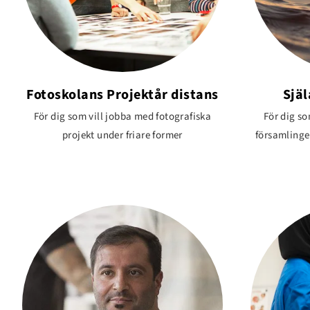
Fotoskolans Projektår distans
Sjä
För dig som vill jobba med fotografiska
För dig so
projekt under friare former
församlingen