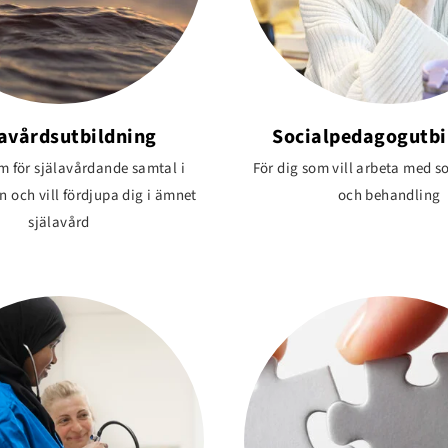
lavårdsutbildning
Socialpedagogutbi
m för själavårdande samtal i
För dig som vill arbeta med so
 och vill fördjupa dig i ämnet
och behandling
själavård