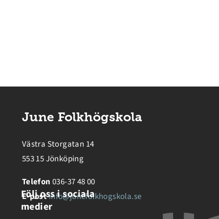
June Folkhögskola
Västra Storgatan 14
553 15 Jönköping
Telefon
036-37 48 00
Följ oss i sociala
E-post
info@junefolkhogskola.se
medier